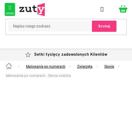
Przejść
do
treści
Szukaj
Setki tysięcy zadowolonych Klientów
Malowanie po numerach
Zwierzęta
Słonie
Home
Malowanie po numerach - Słonia rodzina