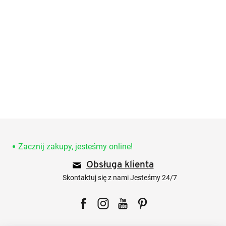
S
t
o
Zacznij zakupy, jesteśmy online!
p
Obsługa klienta
k
a
Skontaktuj się z nami Jesteśmy 24/7
Facebook
Instagram
YouTube
Pinterest