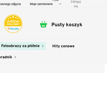
Zaloguj
łasnego zdjęcia
Moje zamówienie
O nas
Dostawa i płatność
się
Pusty koszyk
Koszyk
Fotoobrazy za płótnie
Hity cenowe
oradnik