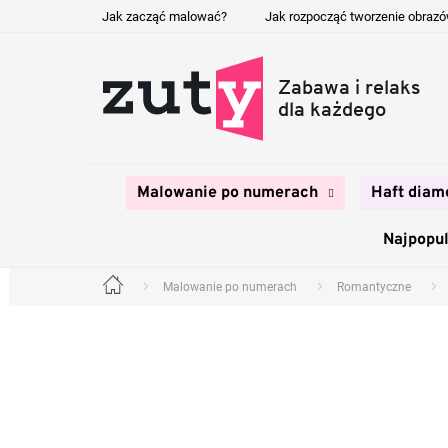
Przejść
Jak zacząć malować?
Jak rozpocząć tworzenie obraz
do
treści
Malowanie po numerach
Haft diam
Najpopul
Malowanie po numerach
Romantyczne
Home