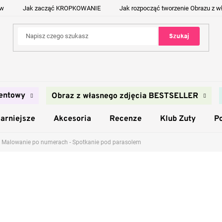
ów
Jak zacząć KROPKOWANIE
Jak rozpocząć tworzenie Obrazu z w
Szukaj
entowy
Obraz z własnego zdjęcia BESTSELLER
arniejsze
Akcesoria
Recenze
Klub Zuty
P
Malowanie po numerach - Spotkanie pod parasolem