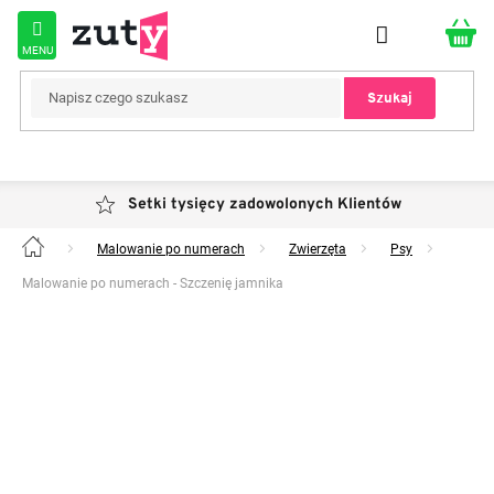
Przejść
do
treści
Szukaj
Setki tysięcy zadowolonych Klientów
Malowanie po numerach
Zwierzęta
Psy
Home
Malowanie po numerach - Szczenię jamnika