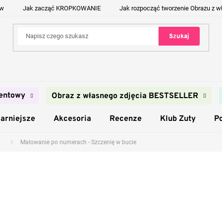
ów
Jak zacząć KROPKOWANIE
Jak rozpocząć tworzenie Obrazu z w
Szukaj
entowy
Obraz z własnego zdjęcia BESTSELLER
arniejsze
Akcesoria
Recenze
Klub Zuty
P
y
Malowanie po numerach - Szczenię w bucie