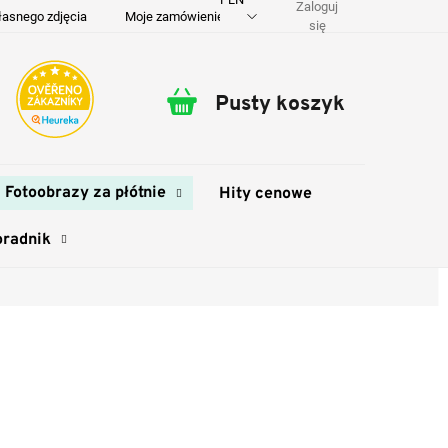
Zaloguj
łasnego zdjęcia
Moje zamówienie
O nas
Dostawa i płatność
się
Pusty koszyk
Koszyk
Fotoobrazy za płótnie
Hity cenowe
oradnik