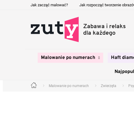
Przejść
Jak zacząć malować?
Jak rozpocząć tworzenie obraz
do
treści
Malowanie po numerach
Haft diam
Najpopul
Malowanie po numerach
Zwierzęta
Ps
Home