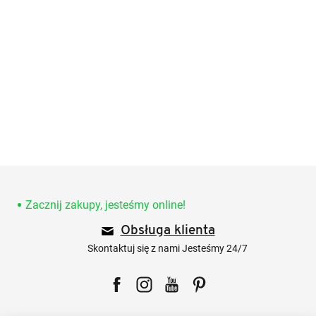
S
t
o
Zacznij zakupy, jesteśmy online!
p
Obsługa klienta
k
a
Skontaktuj się z nami Jesteśmy 24/7
Facebook
Instagram
YouTube
Pinterest