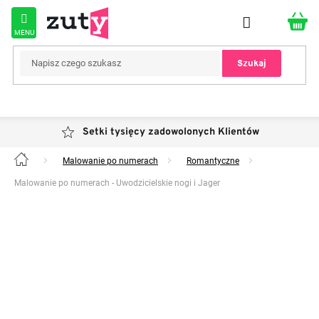
Przejść
do
treści
Szukaj
Setki tysięcy zadowolonych Klientów
Malowanie po numerach
Romantyczne
Home
Malowanie po numerach - Uwodzicielskie nogi i Jager