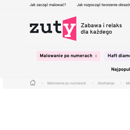
Przejść
Jak zacząć malować?
Jak rozpocząć tworzenie obraz
do
treści
Malowanie po numerach
Haft diam
Najpopul
Malowanie po numerach
Abstrakcje
Ma
Home