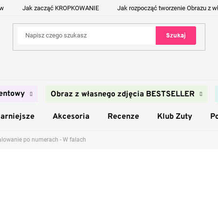
ów
Jak zacząć KROPKOWANIE
Jak rozpocząć tworzenie Obrazu z w
Szukaj
entowy
Obraz z własnego zdjęcia BESTSELLER
arniejsze
Akcesoria
Recenze
Klub Zuty
P
lowanie po numerach - W falach