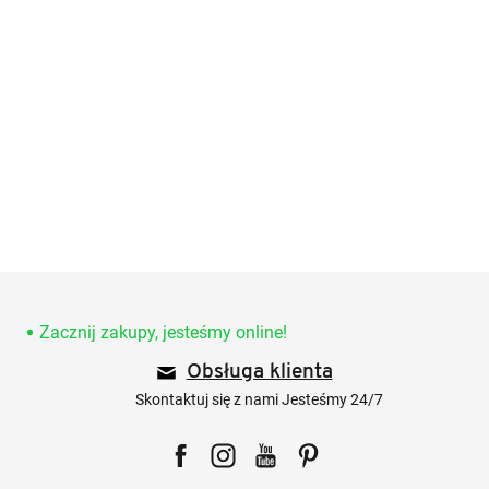
S
t
o
Zacznij zakupy, jesteśmy online!
p
Obsługa klienta
k
a
Skontaktuj się z nami Jesteśmy 24/7
Facebook
Instagram
YouTube
Pinterest