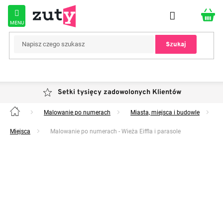
Przejść
do
treści
Szukaj
Setki tysięcy zadowolonych Klientów
Malowanie po numerach
Miasta, miejsca i budowle
Home
Miejsca
Malowanie po numerach - Wieża Eiffla i parasole