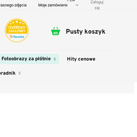
Zaloguj
łasnego zdjęcia
Moje zamówienie
O nas
Dostawa i płatność
się
Pusty koszyk
Koszyk
Fotoobrazy za płótnie
Hity cenowe
oradnik