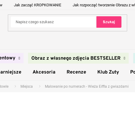
ów
Jak zacząć KROPKOWANIE
Jak rozpocząć tworzenie Obrazu z w
Szukaj
entowy
Obraz z własnego zdjęcia BESTSELLER
arniejsze
Akcesoria
Recenze
Klub Zuty
P
udowle
Miejsca
Malowanie po numerach - Wieża Eiffla z gwiazdami