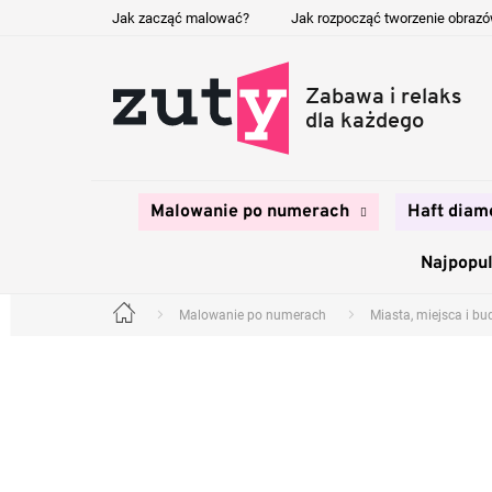
Przejść
Jak zacząć malować?
Jak rozpocząć tworzenie obraz
do
treści
Malowanie po numerach
Haft diam
Najpopul
Malowanie po numerach
Miasta, miejsca i b
Home