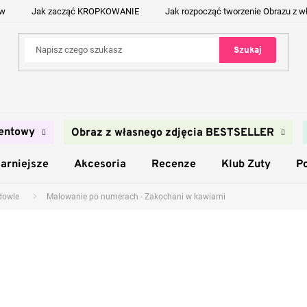
ów
Jak zacząć KROPKOWANIE
Jak rozpocząć tworzenie Obrazu z w
Szukaj
entowy
Obraz z własnego zdjęcia BESTSELLER
arniejsze
Akcesoria
Recenze
Klub Zuty
P
udowle
Malowanie po numerach - Zakochani w kawiarni