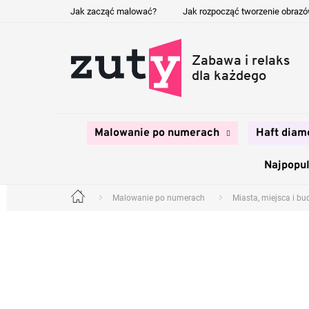
Przejść
Jak zacząć malować?
Jak rozpocząć tworzenie obraz
do
treści
Malowanie po numerach
Haft diam
Najpopul
Malowanie po numerach
Miasta, miejsca i b
Home