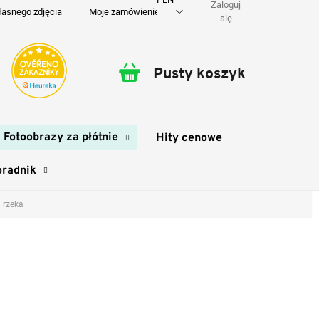
Zaloguj
łasnego zdjęcia
Moje zamówienie
O nas
Dostawa i płatność
się
Pusty koszyk
Koszyk
Fotoobrazy za płótnie
Hity cenowe
oradnik
 rzeka