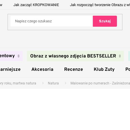
ów
Jak zacząć KROPKOWANIE
Jak rozpocząć tworzenie Obrazu z w
Szukaj
entowy
Obraz z własnego zdjęcia BESTSELLER
arniejsze
Akcesoria
Recenze
Klub Zuty
P
ory roku, martwa natura
Natura
Malowanie po numerach - Zaśnieżona