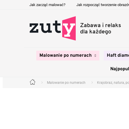
Przejść
Jak zacząć malować?
Jak rozpocząć tworzenie obraz
do
treści
Malowanie po numerach
Haft diam
Najpopul
Malowanie po numerach
Krajobraz, natura, p
Home