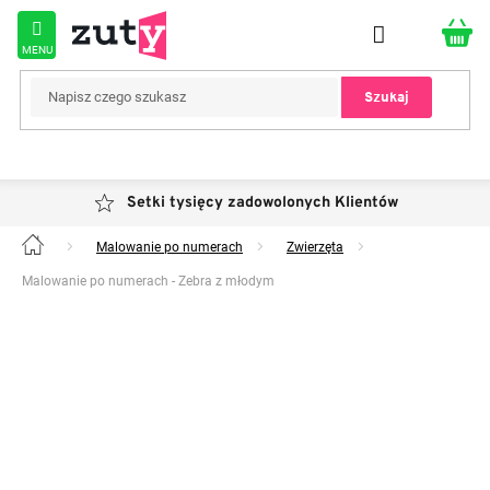
Przejść
do
treści
Szukaj
Setki tysięcy zadowolonych Klientów
Malowanie po numerach
Zwierzęta
Home
Malowanie po numerach - Zebra z młodym