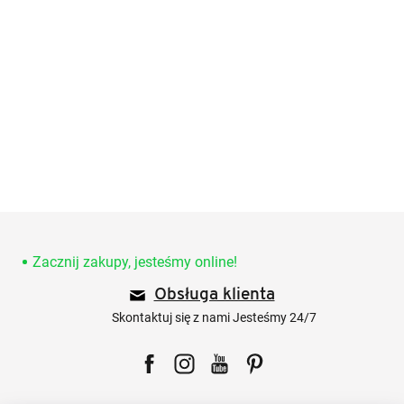
S
t
o
Zacznij zakupy, jesteśmy online!
p
Obsługa klienta
k
a
Skontaktuj się z nami Jesteśmy 24/7
Facebook
Instagram
YouTube
Pinterest