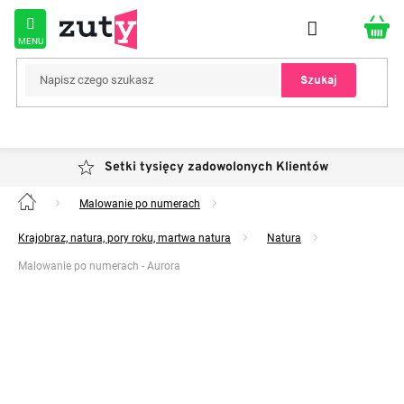
Przejść
do
treści
Szukaj
Setki tysięcy zadowolonych Klientów
Malowanie po numerach
Home
Krajobraz, natura, pory roku, martwa natura
Natura
Malowanie po numerach - Aurora