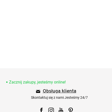
S
t
o
Zacznij zakupy, jesteśmy online!
p
Obsługa klienta
k
a
Skontaktuj się z nami Jesteśmy 24/7