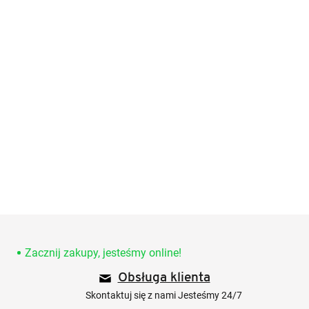
S
t
o
Zacznij zakupy, jesteśmy online!
p
Obsługa klienta
k
a
Skontaktuj się z nami Jesteśmy 24/7