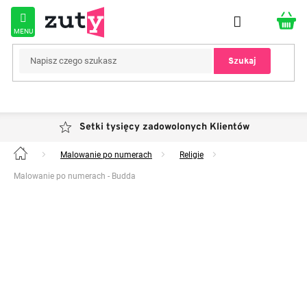
Przejść
do
treści
Szukaj
Setki tysięcy zadowolonych Klientów
Malowanie po numerach
Religie
Home
Malowanie po numerach - Budda