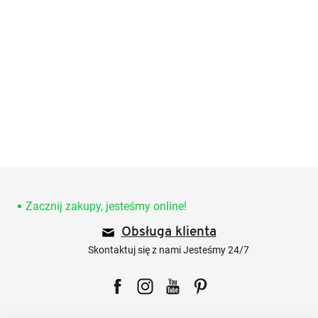
S
t
o
Zacznij zakupy, jesteśmy online!
p
Obsługa klienta
k
a
Skontaktuj się z nami Jesteśmy 24/7
Facebook
Instagram
YouTube
Pinterest