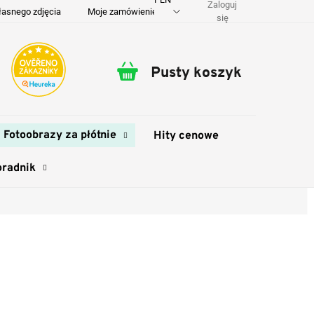
Zaloguj
łasnego zdjęcia
Moje zamówienie
O nas
Dostawa i płatność
się
Pusty koszyk
Koszyk
Fotoobrazy za płótnie
Hity cenowe
oradnik