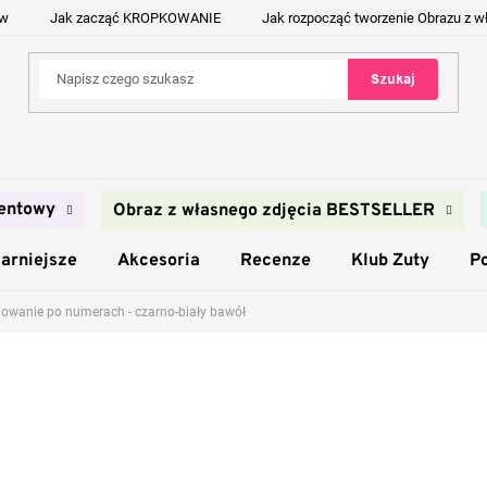
ów
Jak zacząć KROPKOWANIE
Jak rozpocząć tworzenie Obrazu z w
Szukaj
entowy
Obraz z własnego zdjęcia BESTSELLER
arniejsze
Akcesoria
Recenze
Klub Zuty
P
owanie po numerach - czarno-biały bawół