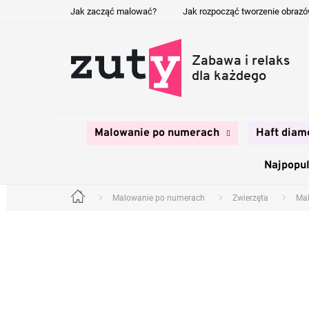
Przejść
Jak zacząć malować?
Jak rozpocząć tworzenie obraz
do
treści
Malowanie po numerach
Haft diam
Najpopul
Malowanie po numerach
Zwierzęta
Mal
Home