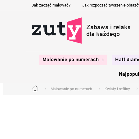
Przejść
Jak zacząć malować?
Jak rozpocząć tworzenie obraz
do
treści
Malowanie po numerach
Haft diam
Najpopul
Malowanie po numerach
Kwiaty i rośliny
Home