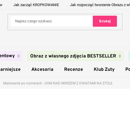
ów
Jak zacząć KROPKOWANIE
Jak rozpocząć tworzenie Obrazu z w
Szukaj
entowy
Obraz z własnego zdjęcia BESTSELLER
arniejsze
Akcesoria
Recenze
Klub Zuty
P
Malowanie po numerach - DOM NAD MORZEM Z KWIATAMI NA STOLE