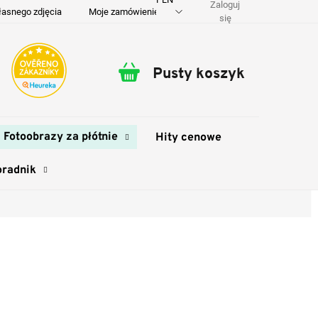
Zaloguj
łasnego zdjęcia
Moje zamówienie
O nas
Dostawa i płatność
się
Pusty koszyk
Koszyk
Fotoobrazy za płótnie
Hity cenowe
oradnik