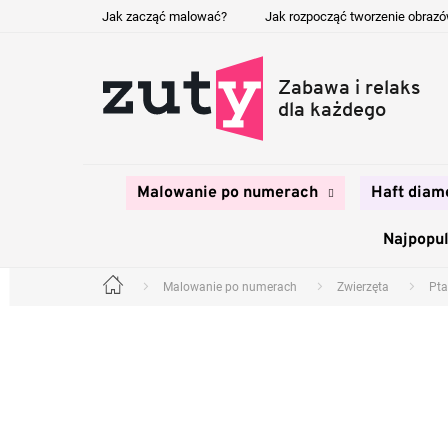
Przejść
Jak zacząć malować?
Jak rozpocząć tworzenie obraz
do
treści
Malowanie po numerach
Haft diam
Najpopul
Malowanie po numerach
Zwierzęta
Pta
Home