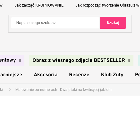
ów
Jak zacząć KROPKOWANIE
Jak rozpocząć tworzenie Obrazu z w
Szukaj
entowy
Obraz z własnego zdjęcia BESTSELLER
arniejsze
Akcesoria
Recenze
Klub Zuty
P
ki
Malowanie po numerach - Dwa ptaki na kwitnącej jabłoni