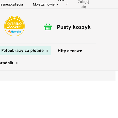
Zaloguj
łasnego zdjęcia
Moje zamówienie
O nas
Dostawa i płatność
się
Pusty koszyk
Koszyk
Fotoobrazy za płótnie
Hity cenowe
oradnik