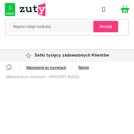
Przejść
do
treści
Szukaj
Setki tysięcy zadowolonych Klientów
Malowanie po numerach
Religie
Home
Malowanie po numerach - GWIEZDNY BUDDA