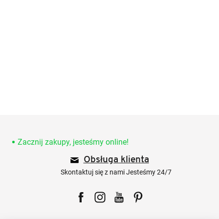
S
t
o
Zacznij zakupy, jesteśmy online!
p
Obsługa klienta
k
a
Skontaktuj się z nami Jesteśmy 24/7
Facebook
Instagram
YouTube
Pinterest