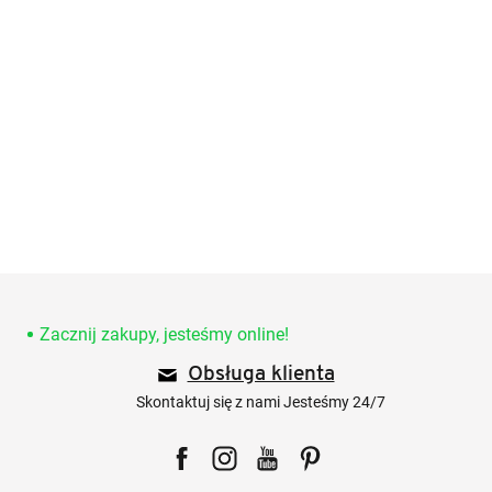
S
t
o
Zacznij zakupy, jesteśmy online!
p
Obsługa klienta
k
a
Skontaktuj się z nami Jesteśmy 24/7
Facebook
Instagram
YouTube
Pinterest