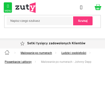
Przejść
do
treści
Szukaj
Setki tysięcy zadowolonych Klientów
Malowanie po numerach
Ludzie i osobistości
Home
Piosenkarze i aktorzy
Malowanie po numerach - Johnny Depp