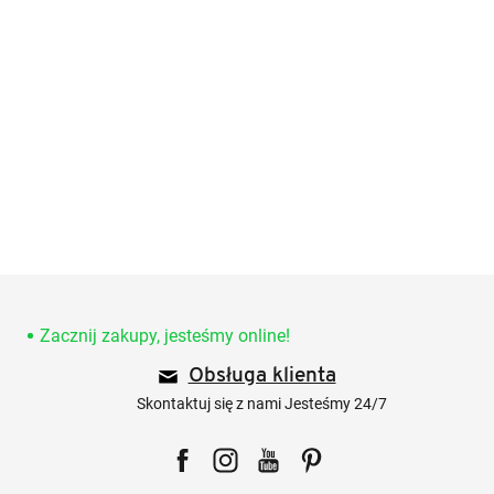
S
t
o
Zacznij zakupy, jesteśmy online!
p
Obsługa klienta
k
a
Skontaktuj się z nami Jesteśmy 24/7
Facebook
Instagram
YouTube
Pinterest