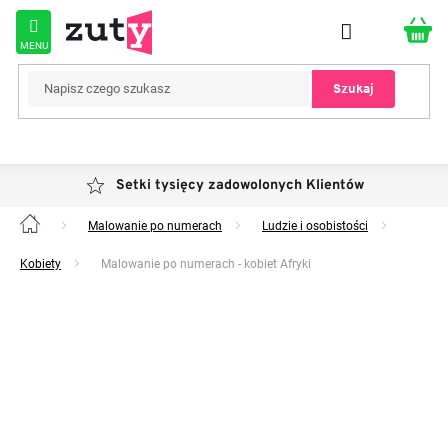
Przejść
do
treści
Szukaj
Setki tysięcy zadowolonych Klientów
Malowanie po numerach
Ludzie i osobistości
Home
Kobiety
Malowanie po numerach - kobiet Afryki