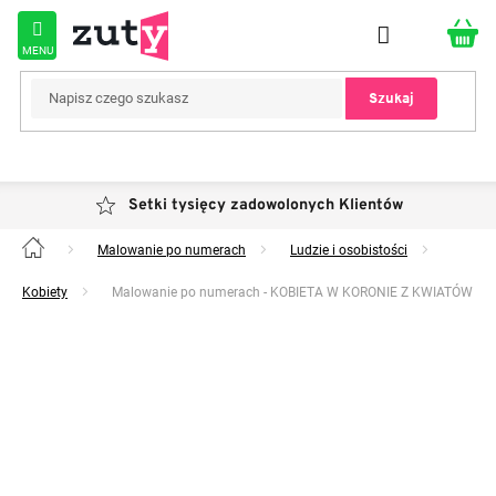
Przejść
do
treści
Szukaj
Setki tysięcy zadowolonych Klientów
Malowanie po numerach
Ludzie i osobistości
Home
Kobiety
Malowanie po numerach - KOBIETA W KORONIE Z KWIATÓW