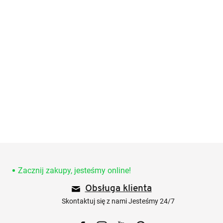
S
t
o
Zacznij zakupy, jesteśmy online!
p
Obsługa klienta
k
a
Skontaktuj się z nami Jesteśmy 24/7