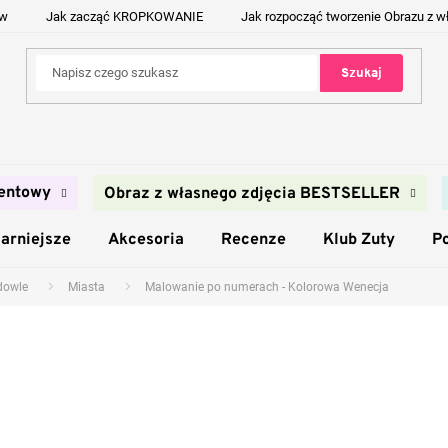
ów
Jak zacząć KROPKOWANIE
Jak rozpocząć tworzenie Obrazu z w
Szukaj
entowy
Obraz z własnego zdjęcia BESTSELLER
arniejsze
Akcesoria
Recenze
Klub Zuty
P
udowle
Miasta
Malowanie po numerach - Kolorowa Wenecja