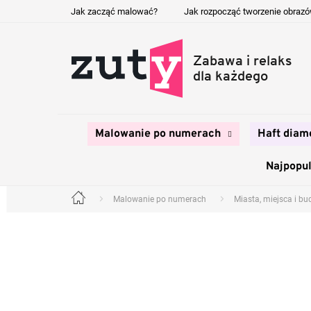
Przejść
Jak zacząć malować?
Jak rozpocząć tworzenie obraz
do
treści
Malowanie po numerach
Haft diam
Najpopul
Malowanie po numerach
Miasta, miejsca i b
Home