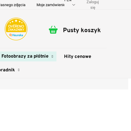
Zaloguj
łasnego zdjęcia
Moje zamówienie
O nas
Dostawa i płatność
się
Pusty koszyk
Koszyk
Fotoobrazy za płótnie
Hity cenowe
oradnik