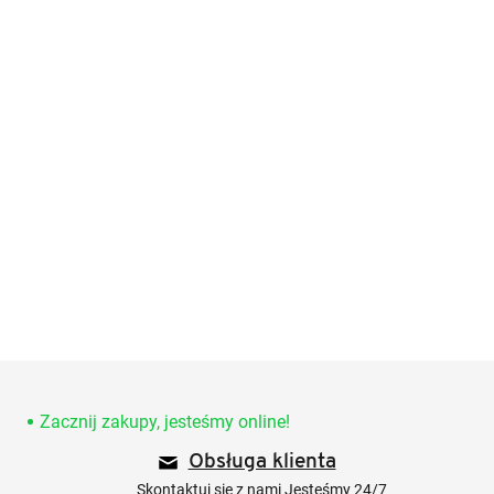
S
t
o
Zacznij zakupy, jesteśmy online!
p
Obsługa klienta
k
a
Skontaktuj się z nami Jesteśmy 24/7