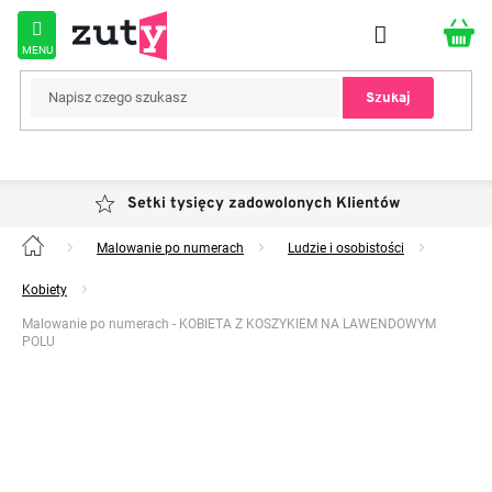
Przejść
do
treści
Szukaj
Setki tysięcy zadowolonych Klientów
Malowanie po numerach
Ludzie i osobistości
Home
Kobiety
Malowanie po numerach - KOBIETA Z KOSZYKIEM NA LAWENDOWYM
POLU