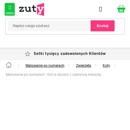
Przejść
do
treści
Szukaj
Setki tysięcy zadowolonych Klientów
Malowanie po numerach
Zwierzęta
Koty
Home
Malowanie po numerach - Kot w okulary z czerwoną kokardą