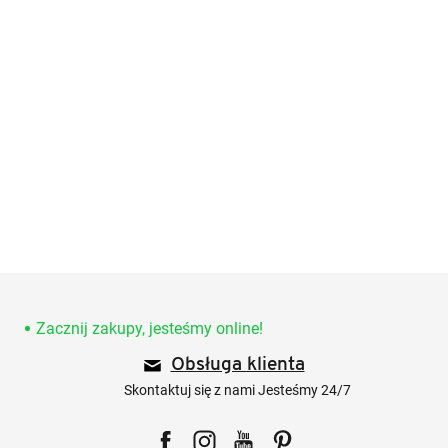
S
t
o
Zacznij zakupy, jesteśmy online!
p
Obsługa klienta
k
a
Skontaktuj się z nami Jesteśmy 24/7