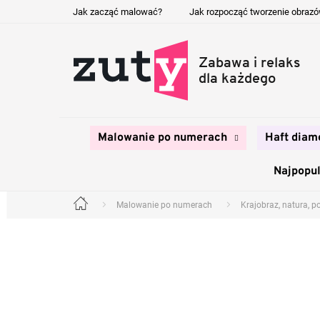
Przejść
Jak zacząć malować?
Jak rozpocząć tworzenie obraz
do
treści
Malowanie po numerach
Haft diam
Najpopul
Malowanie po numerach
Krajobraz, natura, p
Home