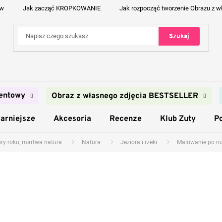
ów
Jak zacząć KROPKOWANIE
Jak rozpocząć tworzenie Obrazu z w
Szukaj
entowy
Obraz z własnego zdjęcia BESTSELLER
arniejsze
Akcesoria
Recenze
Klub Zuty
P
ory roku, martwa natura
Natura
Jeziora i rzeki
Malowanie po nu