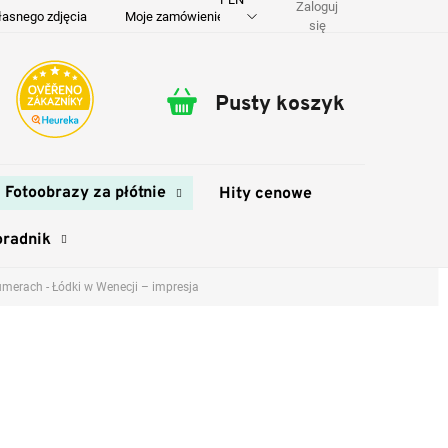
Zaloguj
łasnego zdjęcia
Moje zamówienie
O nas
Dostawa i płatność
się
Pusty koszyk
Koszyk
Fotoobrazy za płótnie
Hity cenowe
oradnik
merach - Łódki w Wenecji – impresja