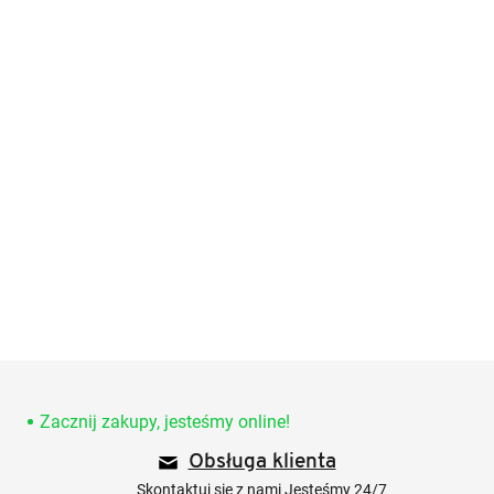
S
t
o
Zacznij zakupy, jesteśmy online!
p
Obsługa klienta
k
a
Skontaktuj się z nami Jesteśmy 24/7