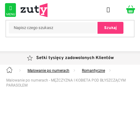
Przejść
do
treści
Szukaj
Setki tysięcy zadowolonych Klientów
Malowanie po numerach
Romantyczne
Home
Malowanie po numerach - MĘŻCZYZNA I KOBIETA POD BŁYSZCZĄCYM
PARASOLEM