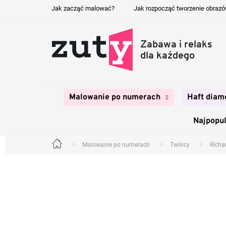
Przejść
Jak zacząć malować?
Jak rozpocząć tworzenie obraz
do
treści
Malowanie po numerach
Haft diam
Najpopul
Malowanie po numerach
Twórcy
Richa
Home