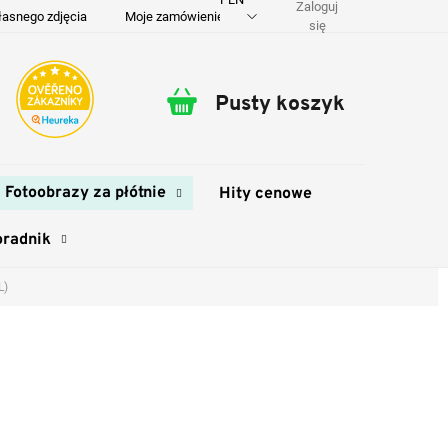
Zaloguj
łasnego zdjęcia
Moje zamówienie
O nas
Dostawa i płatność
się
Pusty koszyk
Koszyk
Fotoobrazy za płótnie
Hity cenowe
oradnik
L)