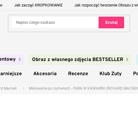
ów
Jak zacząć KROPKOWANIE
Jak rozpocząć tworzenie Obrazu z w
Szukaj
entowy
Obraz z własnego zdjęcia BESTSELLER
arniejsze
Akcesoria
Recenze
Klub Zuty
P
rd Macneil
Malowanie po numerach - PARA W KAWIARNI (RICHARD MACNEI