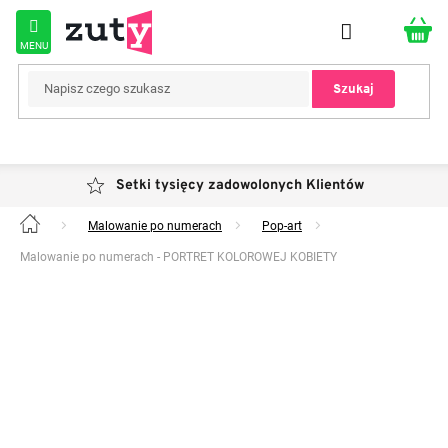
Przejść
do
treści
Szukaj
Setki tysięcy zadowolonych Klientów
Malowanie po numerach
Pop-art
Home
Malowanie po numerach - PORTRET KOLOROWEJ KOBIETY