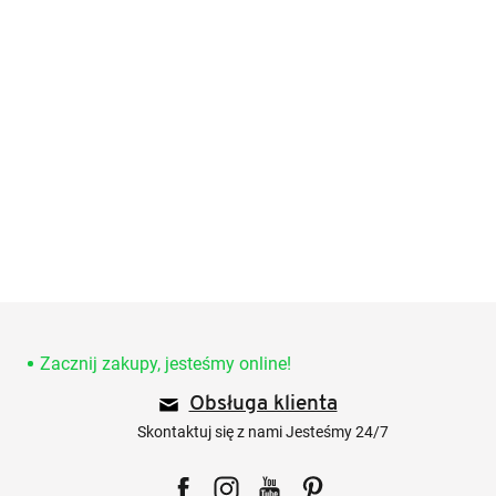
S
t
o
Zacznij zakupy, jesteśmy online!
p
Obsługa klienta
k
a
Skontaktuj się z nami Jesteśmy 24/7