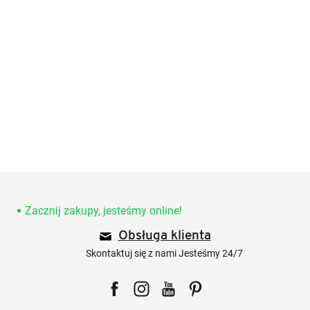
S
t
o
Zacznij zakupy, jesteśmy online!
p
Obsługa klienta
k
a
Skontaktuj się z nami Jesteśmy 24/7
Facebook
Instagram
YouTube
Pinterest