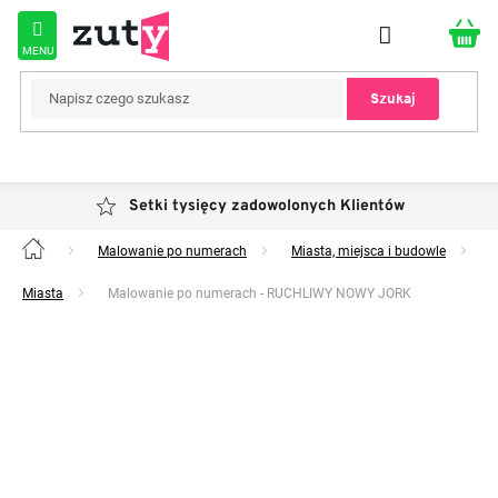
Przejść
do
treści
Szukaj
Setki tysięcy zadowolonych Klientów
Malowanie po numerach
Miasta, miejsca i budowle
Home
Miasta
Malowanie po numerach - RUCHLIWY NOWY JORK