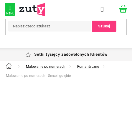
Przejść
do
treści
Szukaj
Setki tysięcy zadowolonych Klientów
Malowanie po numerach
Romantyczne
Home
Malowanie po numerach - Serce i gołębie