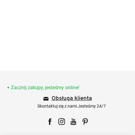
S
t
o
Zacznij zakupy, jesteśmy online!
p
Obsługa klienta
k
a
Skontaktuj się z nami Jesteśmy 24/7
Facebook
Instagram
YouTube
Pinterest