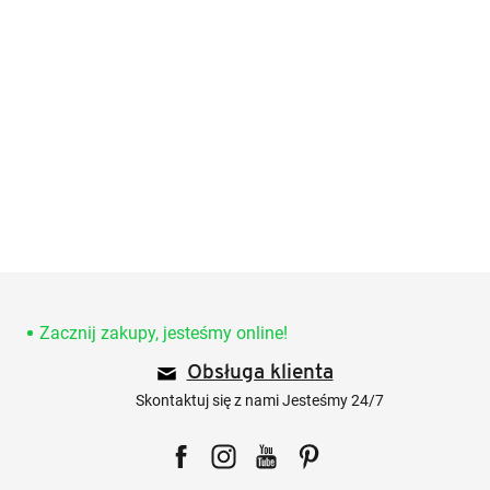
S
t
o
Zacznij zakupy, jesteśmy online!
p
Obsługa klienta
k
a
Skontaktuj się z nami Jesteśmy 24/7
Facebook
Instagram
YouTube
Pinterest