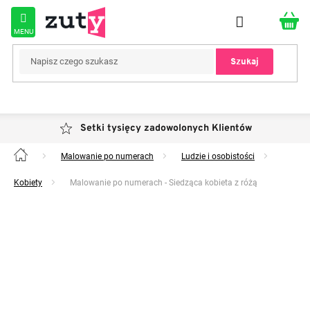
Przejść
do
treści
Szukaj
Setki tysięcy zadowolonych Klientów
Malowanie po numerach
Ludzie i osobistości
Home
Kobiety
Malowanie po numerach - Siedząca kobieta z różą