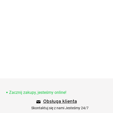
S
t
o
Zacznij zakupy, jesteśmy online!
p
Obsługa klienta
k
a
Skontaktuj się z nami Jesteśmy 24/7