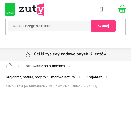
Przejść
do
treści
Szukaj
Setki tysięcy zadowolonych Klientów
Malowanie po numerach
Home
Krajobraz, natura, pory roku, martwa natura
Krajobraz
Malowanie po numerach - ŚNIEŻNY KRAJOBRAZ Z RZEKĄ