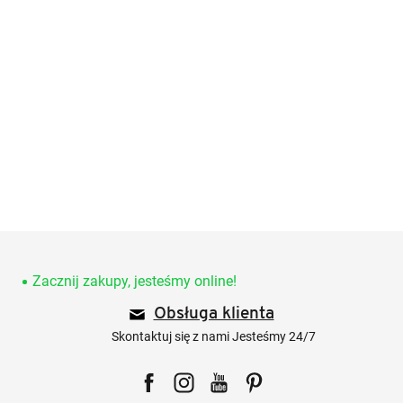
S
t
o
Zacznij zakupy, jesteśmy online!
p
Obsługa klienta
k
a
Skontaktuj się z nami Jesteśmy 24/7
Facebook
Instagram
YouTube
Pinterest