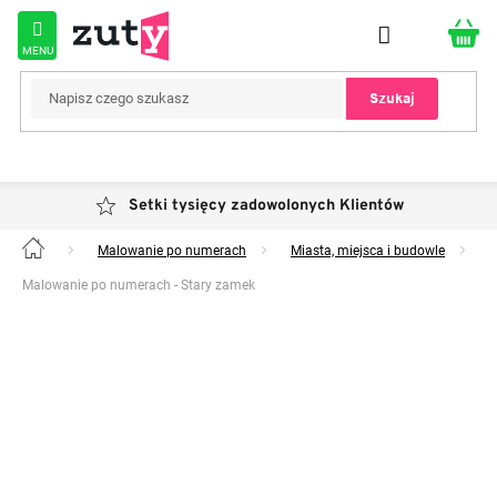
Przejść
do
treści
Szukaj
Setki tysięcy zadowolonych Klientów
Malowanie po numerach
Miasta, miejsca i budowle
Home
Malowanie po numerach - Stary zamek