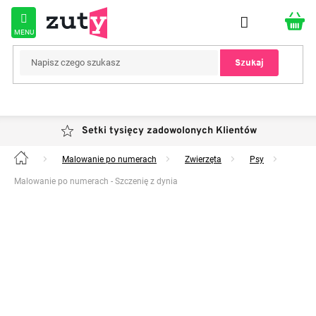
Przejść
do
treści
Szukaj
Setki tysięcy zadowolonych Klientów
Malowanie po numerach
Zwierzęta
Psy
Home
Malowanie po numerach - Szczenię z dynia