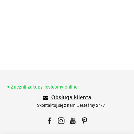
S
t
o
Zacznij zakupy, jesteśmy online!
p
Obsługa klienta
k
a
Skontaktuj się z nami Jesteśmy 24/7
Facebook
Instagram
YouTube
Pinterest