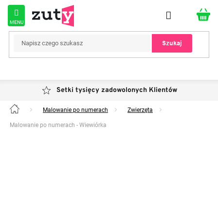
Przejść
do
treści
Szukaj
Setki tysięcy zadowolonych Klientów
Malowanie po numerach
Zwierzęta
Home
Malowanie po numerach - Wiewiórka