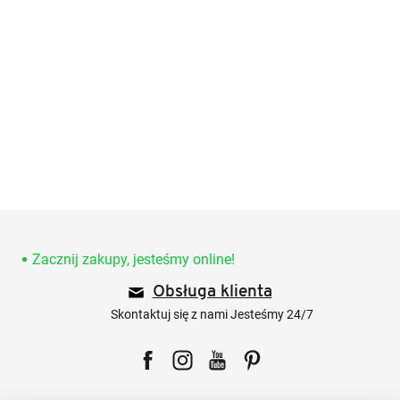
S
t
o
Zacznij zakupy, jesteśmy online!
p
Obsługa klienta
k
a
Skontaktuj się z nami Jesteśmy 24/7
Facebook
Instagram
YouTube
Pinterest