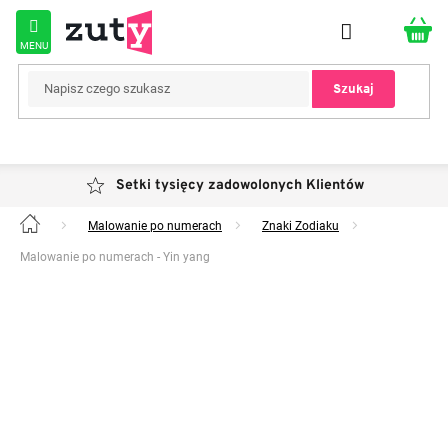
Przejść
do
treści
Szukaj
Setki tysięcy zadowolonych Klientów
Malowanie po numerach
Znaki Zodiaku
Home
Malowanie po numerach - Yin yang