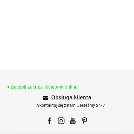
S
t
o
Zacznij zakupy, jesteśmy online!
p
Obsługa klienta
k
a
Skontaktuj się z nami Jesteśmy 24/7
Facebook
Instagram
YouTube
Pinterest