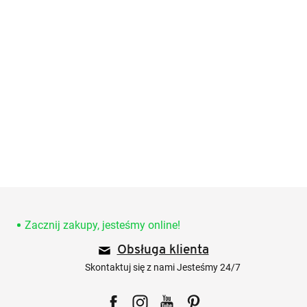
S
t
o
Zacznij zakupy, jesteśmy online!
p
Obsługa klienta
k
a
Skontaktuj się z nami Jesteśmy 24/7