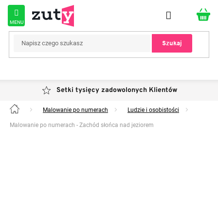
Przejść
do
treści
Szukaj
Setki tysięcy zadowolonych Klientów
Malowanie po numerach
Ludzie i osobistości
Home
Malowanie po numerach - Zachód słońca nad jeziorem