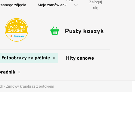
Zaloguj
łasnego zdjęcia
Moje zamówienie
O nas
Dostawa i płatność
się
Pusty koszyk
Koszyk
Fotoobrazy za płótnie
Hity cenowe
oradnik
h - Zimowy krajobraz z potokiem