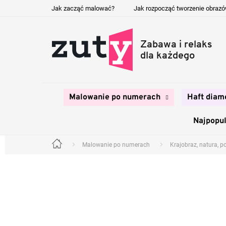
Przejść
Jak zacząć malować?
Jak rozpocząć tworzenie obraz
do
treści
Malowanie po numerach
Haft diam
Najpopul
Malowanie po numerach
Krajobraz, natura, p
Home