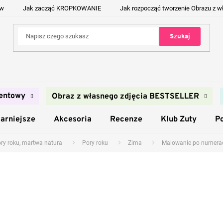
ów
Jak zacząć KROPKOWANIE
Jak rozpocząć tworzenie Obrazu z w
Szukaj
entowy
Obraz z własnego zdjęcia BESTSELLER
arniejsze
Akcesoria
Recenze
Klub Zuty
P
ory roku, martwa natura
Pory roku
Zima
Malowanie po numerac