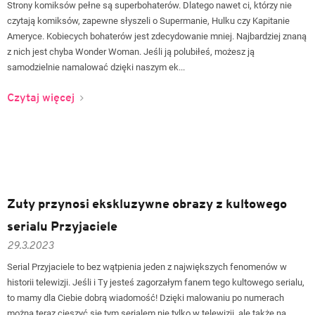
Strony komiksów pełne są superbohaterów. Dlatego nawet ci, którzy nie
czytają komiksów, zapewne słyszeli o Supermanie, Hulku czy Kapitanie
Ameryce. Kobiecych bohaterów jest zdecydowanie mniej. Najbardziej znaną
z nich jest chyba Wonder Woman. Jeśli ją polubiłeś, możesz ją
samodzielnie namalować dzięki naszym ek...
Czytaj więcej
Zuty przynosi ekskluzywne obrazy z kultowego
serialu Przyjaciele
29.3.2023
Serial Przyjaciele to bez wątpienia jeden z największych fenomenów w
historii telewizji. Jeśli i Ty jesteś zagorzałym fanem tego kultowego serialu,
to mamy dla Ciebie dobrą wiadomość! Dzięki malowaniu po numerach
można teraz cieszyć się tym serialem nie tylko w telewizji, ale także na