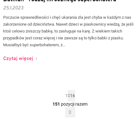
25.1.2023
Poczucie sprawiedliwości i chęć ukarania zła jest chyba w każdym z nas
zakorzenione od dzieciństwa. Nawet dzieci w piaskownicy wiedzą, że jeśli
ktoś celowo zniszczy babkę, to zasługuje na karę. Z wiekiem takich
przypadków jest coraz więcej i nie zawsze są to tylko babki z piasku.
Musiałbyś być superbohaterem, ż...
Czytaj więcej
P
1
16
a
g
151
pozycji razem
K
i
o
n
n
a
t
c
j
r
a
o