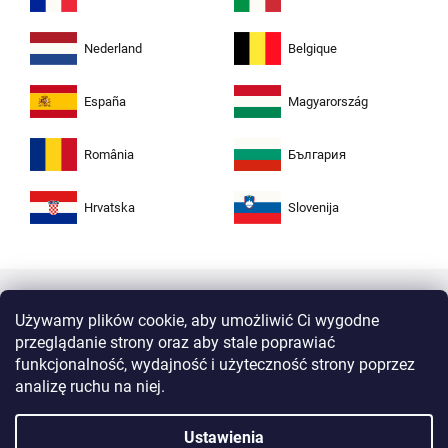
Nederland
Belgique
España
Magyarország
România
България
Hrvatska
Slovenija
Używamy plików cookie, aby umożliwić Ci wygodne
przeglądanie strony oraz aby stale poprawiać
funkcjonalność, wydajność i użyteczność strony poprzez
analizę ruchu na niej.
Kupuj w Zuta bezpiecznie i bez obaw. Dzięki
Ustawienia
protokołowi HTTPS Twoje dane osobiste są