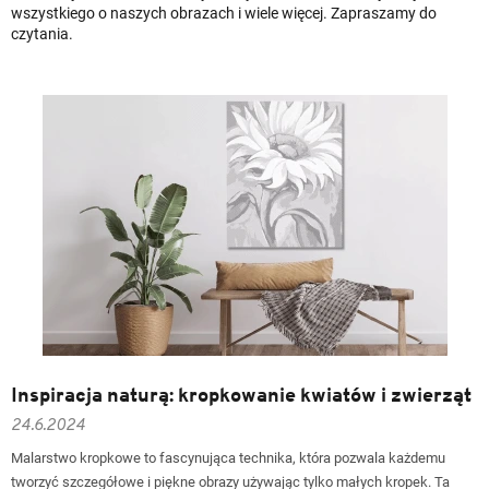
wszystkiego o naszych obrazach i wiele więcej. Zapraszamy do
k
czytania.
u
ł
ó
w
Inspiracja naturą: kropkowanie kwiatów i zwierząt
24.6.2024
Malarstwo kropkowe to fascynująca technika, która pozwala każdemu
tworzyć szczegółowe i piękne obrazy używając tylko małych kropek. Ta