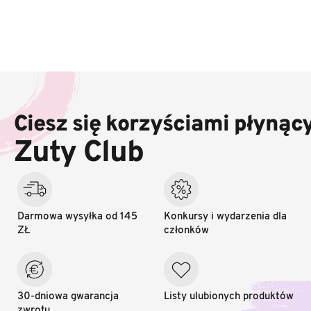
l
k
i
l
i
s
S
t
t
y
o
Ciesz się korzyściami płynąc
p
k
Zuty Club
a
Darmowa wysyłka od 145
Konkursy i wydarzenia dla
ZŁ
członków
30-dniowa gwarancja
Listy ulubionych produktów
zwrotu