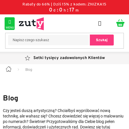
Przejść
Rabaty do 66% | Dziś 15% z kodem: ZNIZKA15
do
0
:
0
:
17
d
h
m
treści
Szukaj
Setki tysięcy zadowolonych Klientów
Blog
Home
L
i
s
t
Blog
a
a
Czy jesteś duszą artystyczną? Chciałbyś wypróbować nową
r
technikę, ale wahasz się? Chcesz dowiedzieć się więcej o malowaniu
t
po numerach? Świetnie! Przygotowaliśmy dla Ciebie blog pełen
informacji, doświadczeń i użytecznych rad. Dowiesz się tutaj
y