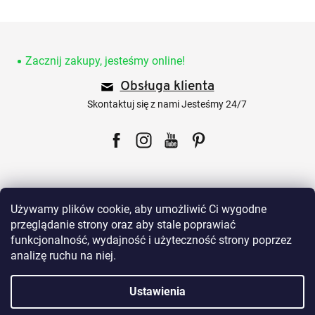
S
t
o
Zacznij zakupy, jesteśmy online!
p
Obsługa klienta
k
a
Skontaktuj się z nami Jesteśmy 24/7
Facebook
Instagram
YouTube
Pinterest
Używamy plików cookie, aby umożliwić Ci wygodne
przeglądanie strony oraz aby stale poprawiać
funkcjonalność, wydajność i użyteczność strony poprzez
Dla klientów
analizę ruchu na niej.
Wszystko o zakupach
Ustawienia