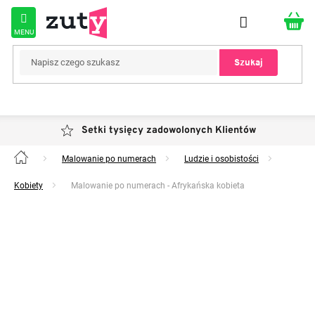
Przejść
do
treści
Szukaj
Setki tysięcy zadowolonych Klientów
Malowanie po numerach
Ludzie i osobistości
Home
Kobiety
Malowanie po numerach - Afrykańska kobieta