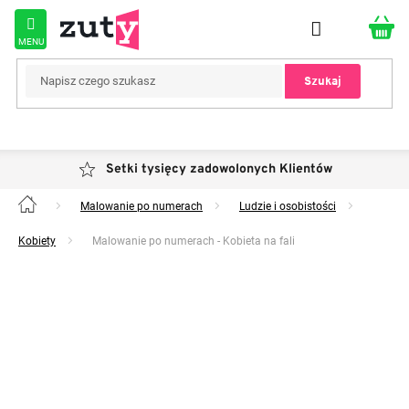
Przejść
do
treści
Szukaj
Setki tysięcy zadowolonych Klientów
Malowanie po numerach
Ludzie i osobistości
Home
Kobiety
Malowanie po numerach - Kobieta na fali