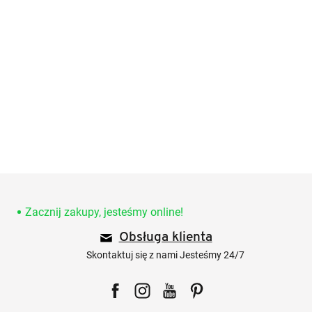
S
t
o
Zacznij zakupy, jesteśmy online!
p
Obsługa klienta
k
a
Skontaktuj się z nami Jesteśmy 24/7
Facebook
Instagram
YouTube
Pinterest