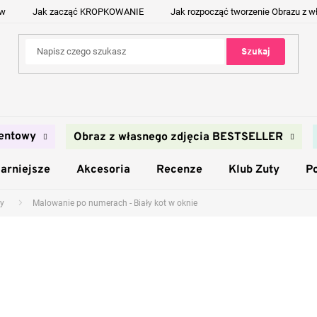
ów
Jak zacząć KROPKOWANIE
Jak rozpocząć tworzenie Obrazu z w
Szukaj
entowy
Obraz z własnego zdjęcia BESTSELLER
arniejsze
Akcesoria
Recenze
Klub Zuty
P
y
Malowanie po numerach - Biały kot w oknie