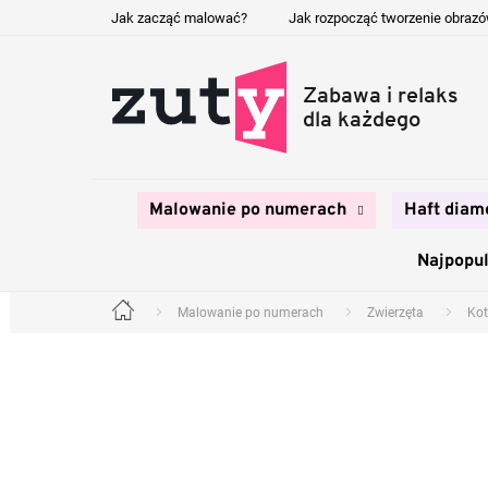
Przejść
Jak zacząć malować?
Jak rozpocząć tworzenie obraz
do
treści
Malowanie po numerach
Haft diam
Najpopul
Malowanie po numerach
Zwierzęta
Kot
Home