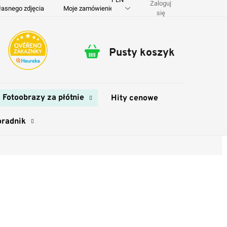
Zaloguj
łasnego zdjęcia
Moje zamówienie
O nas
Dostawa i płatność
się
Pusty koszyk
Koszyk
Fotoobrazy za płótnie
Hity cenowe
oradnik