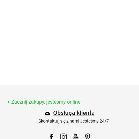
S
t
o
Zacznij zakupy, jesteśmy online!
p
Obsługa klienta
k
a
Skontaktuj się z nami Jesteśmy 24/7