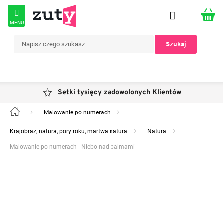
Przejść
do
treści
Szukaj
Setki tysięcy zadowolonych Klientów
Malowanie po numerach
Home
Krajobraz, natura, pory roku, martwa natura
Natura
Malowanie po numerach - Niebo nad palmami