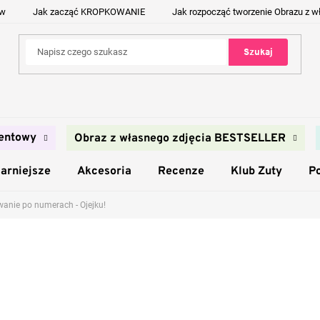
ów
Jak zacząć KROPKOWANIE
Jak rozpocząć tworzenie Obrazu z w
Szukaj
entowy
Obraz z własnego zdjęcia BESTSELLER
arniejsze
Akcesoria
Recenze
Klub Zuty
P
anie po numerach - Ojejku!