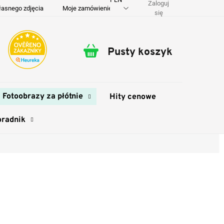
Zaloguj
łasnego zdjęcia
Moje zamówienie
O nas
Dostawa i płatność
się
Pusty koszyk
Koszyk
Fotoobrazy za płótnie
Hity cenowe
oradnik