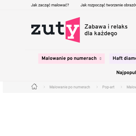
Przejść
Jak zacząć malować?
Jak rozpocząć tworzenie obraz
do
treści
Malowanie po numerach
Haft diam
Najpopul
Malowanie po numerach
Pop-art
Malow
Home