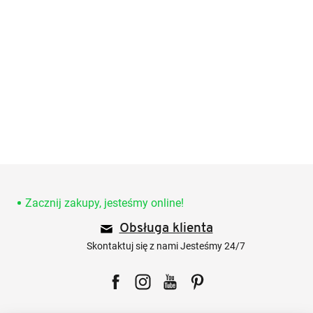
S
t
o
Zacznij zakupy, jesteśmy online!
p
Obsługa klienta
k
a
Skontaktuj się z nami Jesteśmy 24/7
Facebook
Instagram
YouTube
Pinterest