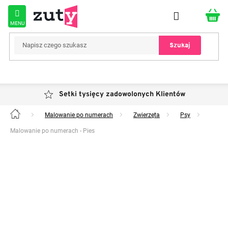
Przejść
do
treści
Szukaj
Setki tysięcy zadowolonych Klientów
Malowanie po numerach
Zwierzęta
Psy
Home
Malowanie po numerach - Pies