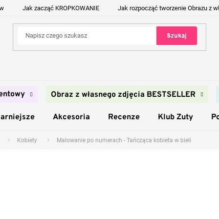
ów
Jak zacząć KROPKOWANIE
Jak rozpocząć tworzenie Obrazu z w
Szukaj
entowy
Obraz z własnego zdjęcia BESTSELLER
arniejsze
Akcesoria
Recenze
Klub Zuty
P
Kobiety
Malowanie po numerach - Tańcząca kobieta w bieli