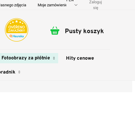
Zaloguj
łasnego zdjęcia
Moje zamówienie
O nas
Dostawa i płatność
się
Pusty koszyk
Koszyk
Fotoobrazy za płótnie
Hity cenowe
oradnik