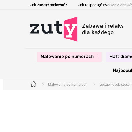
Przejść
Jak zacząć malować?
Jak rozpocząć tworzenie obraz
do
treści
Malowanie po numerach
Haft diam
Najpopul
Malowanie po numerach
Ludzie i osobistości
Home