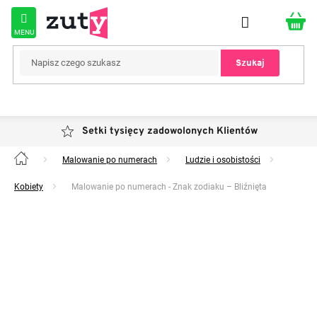
Przejść
do
treści
Szukaj
Setki tysięcy zadowolonych Klientów
Malowanie po numerach
Ludzie i osobistości
Home
Kobiety
Malowanie po numerach - Znak zodiaku – Bliźnięta