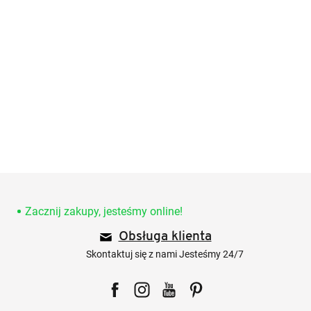
S
t
o
Zacznij zakupy, jesteśmy online!
p
Obsługa klienta
k
a
Skontaktuj się z nami Jesteśmy 24/7
Facebook
Instagram
YouTube
Pinterest