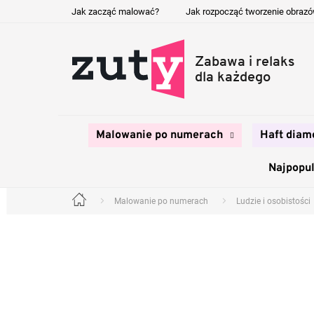
Przejść
Jak zacząć malować?
Jak rozpocząć tworzenie obraz
do
treści
Malowanie po numerach
Haft diam
Najpopul
Malowanie po numerach
Ludzie i osobistości
Home