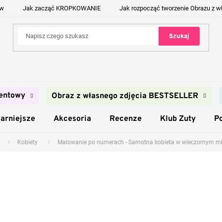
ów
Jak zacząć KROPKOWANIE
Jak rozpocząć tworzenie Obrazu z w
Szukaj
entowy
Obraz z własnego zdjęcia BESTSELLER
arniejsze
Akcesoria
Recenze
Klub Zuty
P
Kobiety
Malowanie po numerach - Samotna kobieta w wieczornym mi