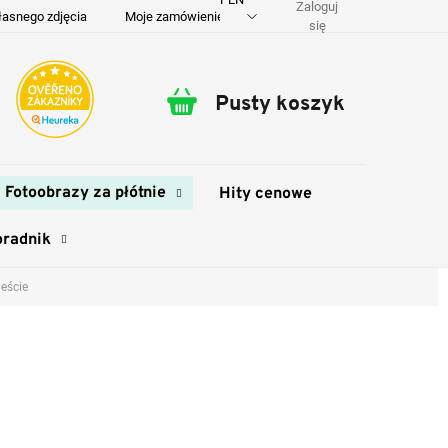
Zaloguj
łasnego zdjęcia
Moje zamówienie
O nas
Dostawa i płatność
się
Pusty koszyk
Koszyk
Fotoobrazy za płótnie
Hity cenowe
oradnik
eście