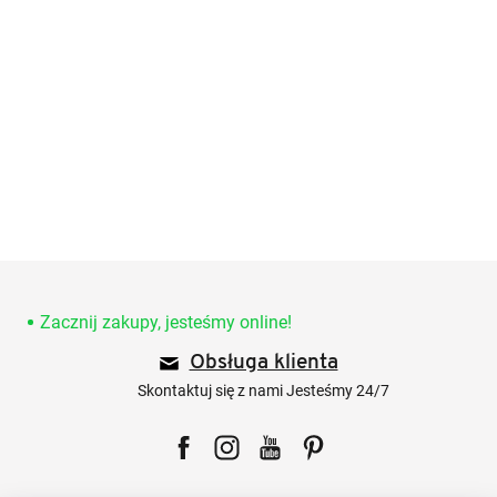
S
t
o
Zacznij zakupy, jesteśmy online!
p
Obsługa klienta
k
a
Skontaktuj się z nami Jesteśmy 24/7
Facebook
Instagram
YouTube
Pinterest