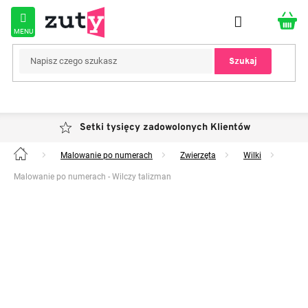
Przejść
do
treści
Szukaj
Setki tysięcy zadowolonych Klientów
Malowanie po numerach
Zwierzęta
Wilki
Home
Malowanie po numerach - Wilczy talizman