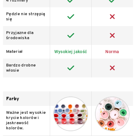
4 rozmiary
Pędzle nie strzępią
się
Przyjazne dla
środowiska
Wysokiej jakość
Norma
Materiał
Bardzo drobne
włosie
Farby
Ważne jest wysokie
krycie kolorów i
jaskrawość
kolorów.