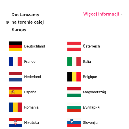
Więcej informacji
Dostarczamy
na terenie całej
Europy
Deutschland
Österreich
France
Italia
Nederland
Belgique
España
Magyarország
România
България
Hrvatska
Slovenija