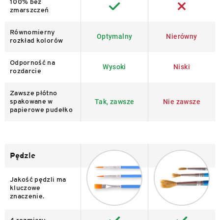
100% bez
zmarszczeń
Równomierny
Optymalny
Nierówny
rozkład kolorów
Odporność na
Wysoki
Niski
rozdarcie
Zawsze płótno
Tak, zawsze
Nie zawsze
spakowane w
papierowe pudełko
Pędzle
Jakość pędzli ma
kluczowe
znaczenie.