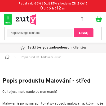
Przejść
Rabaty do 66% | Dziś 15% z kodem: ZNIZKA15
do
0
6
12
d
h
m
treści
Szukaj
Setki tysięcy zadowolonych Klientów
Popis produktu Malování - střed
Home
Popis produktu Malování - střed
Co to jest malowanie po numerach?
Malowanie po numerach to łatwy sposób malowania, który może