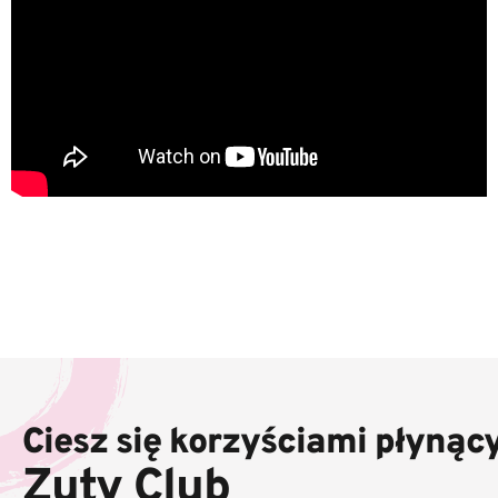
S
t
o
Ciesz się korzyściami płynąc
p
k
Zuty Club
a